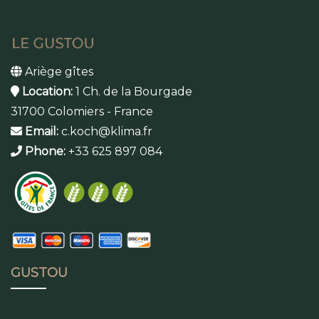
Ariège gîtes
Location:
1 Ch. de la Bourgade
31700 Colomiers - France
Email:
c.koch@klima.fr
Phone:
+33 625 897 084
GUSTOU